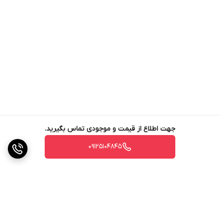
نفوذ پذیری در برابر آب ، یون کلر و هجوم سولفات ها
•
ساخت بتنی کاملا خمیری
•
ایجاد سطحی کاملا اکسپوز
•
افزایش روانی بتن بدون نیاز به افزودن فوق روان
کننده
•
ممانعت از احتمال ایجاد ترک در بتن
•
اقتصادی
بدون مصرف محصول با توجه به دوز مصرف پایین
•
جبران کسری فیلر و ریز دانه ها، جهت ایجاد بافت
خمیری بهتر
•
سهولت پمپاژ بتن و کاهش استهلاک
تجهیزات بتن ریزی
•
سازگاری با انواع سیمان پرتلند
جهت اطلاع از قیمت و موجودی تماس بگیرید.
کاربرد ها
09125104845
قابلیت ساخت بتن های پر مقاومت و با دوام
اجرای بتن های
•
•
مقاوم در معرض بار های دینامیکی شدید
مناسب برای بتن ریزی
•
های حجیم
مناسب برای اجرای بتن مسلح و غیر مسلح
مناسب
•
•
برای تولید بتن نفوذناپذیر و ضد آب
مناسب برای بتن ریزی نقاط با
•