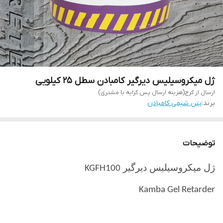
ژل میکروسیلیس دیرگیر کامبادن سطل 25 کیلویی
ارسال از کرج(هزینه ارسال پس کرایه با مشتری)
برند:
بتن شیمی کامبادن
توضیحات
ژل میکروسیلیس دیرگیر
KGFH100
Kamba Gel Retarder