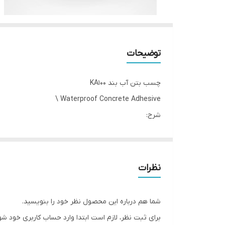
توضیحات
چسب بتن آب بند KA100
Waterproof Concrete Adhesive \
شرح:
یکی از معضلات موجود در ساخت بتن ، بحث نفوذ پذیری ا
همچنین پر نمودن فضای خالی بین سنگدانه ها در کشورها
محصـول با نام تجاری چسب بتن آب بند فرموله ، تولید 
نظرات
محلول های کلوئیدی از پلیمرهای مختلف در آب هستند
بتن قدیم و افزایش چسبندگی مالت های تعمیراتی به سطو
شما هم درباره این محصول نظر خود را بنویسید.
و حمل بتن و ... را برطرف می کند.
برای ثبت نظر، لازم است ابتدا وارد حساب کاربری خود شو