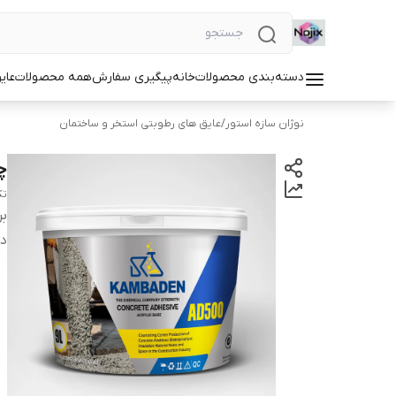
دسته‌بندی محصولات
خانه
پیگیری سفارش
همه محصولات
عای
نوژان سازه استور
/
عایق های رطوبتی استخر و ساختمان
چس
تک
بر
دس