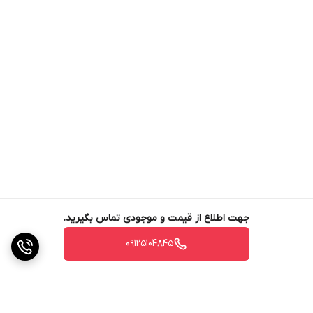
توان پل زدن بر روی ترک های موئین بتن
•
قدرت
چسبندگی بالا به سطح زیر کار
•
عدم افت چسبندگی و
خواص آب بندی به مرور زمان
•
، قابلیت رنگ پذیری
مناسب توسط انواع رنگهای پایه آبی اپوکسی و پلی
یورتان
•
استحکام بسیار عالی در برابر مواد اسیدی و
قلیایی
•
مقاومت بالا در برابر یون های کلر و نمک ها
کاربرد ها
مناسب برای آب بندی مخازن سنگی، آجری، بتنی
ایزوالسیون
•
•
سطوح تصفیه خانه های آب و فاضلاب
رفع نشت و نم زدگی
•
جهت اطلاع از قیمت و موجودی تماس بگیرید.
زیرزمین ها و بالکن ها
مناسب برای ساخت استخرهای شنا و
•
پرورش ماهی
مناسب برای ایزوالسیون آب نماها و روف گاردن ها
09125104845
•
مناسب برای آب بندی و ایزولاسیون بالکن ها و زیر زمین ها
•
•
مناسب برای رفع نم زدگی و انتقال رطوبت، به حمام و سرویس
بهداشتی
ایزولاسیون و آب بندی لوله های سیمانی انتقال آب
•
•