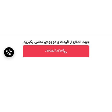
• ترمیم بندهای آسیب دیده کاشی و سرامیک، ناشی از تمیزکاری با مواد
شوینده و جوهر نمک • پر کردن ترکهای سطوح ناشی از نشست ساختمان
• مسدود کردن مسیر حشرات موذی در منازل • مناسب برای نصب توالت
فرنگی • مناسب برای قالب گیری اجسام و مجسمه ها • قابلیت اجرا بر
روی دیوار و کف • مناسب برای بندکشی سنگ های مصنوعی و آجر •
جهت اطلاع از قیمت و موجودی تماس بگیرید.
مناسب برای بندکشی انواع کاشی و سرامیک و گرانیت • قابلیت بندکشی
09125104845
سنگ های نمای ساختمان • قابلیت بندکشی موزائیک و آجر • حل معضل
نم دادن سرویس بهداشتی به طبقات پایین ، بدون تخریب و برداشتن
کاشی ها و تعمیر ایزوگام • تعمیر و بازسازی بندهای قدیمی و پوسیده •
مناسب برای دوغاب دهی کاشی ها و سنگ های متخلخل
مشخصات فیزیکی و شیمیایی
حالت: خمیر ویسکوز
برگشت به بالا
رنگ: سفید
وزن مخصوص: 1.3 گرم بر سانتیمتر مکعب