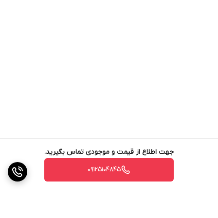
دارای ضریب انبساط حرارتی برابر با سطوح سیمانی
و بتنی
•
قابلیت شکل پذیری و جریان پذیری عالی
•
ایجاد سطح یکپارچه و با کیفیت، به لحاظ بافت نرم
ویکنواخت محصول
•
کاهش هزینه های آب بندی سطوح بتنی
•
مقاومت مکانیکی بالا
•
عدم انقباض و جمع شدگی ملات پس از گیرش
•
جهت اطلاع از قیمت و موجودی تماس بگیرید.
مقاومت بالا در برابر سیکل های ذوب و انجماد
•
09125104845
عدم ایجاد خطر خوردگی برای فولاد
•
چسبندگی فوق العاده به سطوح زیر
•