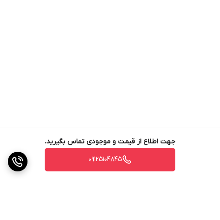
طریقه مصرف این ماده بسیار ساده بوده و به راحتی
باماله دستی یا مکانیکی روی سطح بتن مرطوب و تازه
قابل اجرا می باشد.
توجه گردد پس از انجام عملیات اجرایی ِ مصرف ماده
کییورینگ کاملا الزامی می باشد تا سطحی متراکم و
غیر متخلخل ایجاد گردد.
میزان مصرف
میزان مصرف این ماده حداقل 5 کیلوگرم در هر متر
جهت اطلاع از قیمت و موجودی تماس بگیرید.
مربع می باشد که بهتر است در 2 مرحله اجرا گردد .
09125104845
مرحله اول حدود 3 کیلو گرم بر متر مربع مصرف
میشود و پس از پرداخت کاری اولیه ِ در مرتبه دوم 2
کیلوگرم باقیمانده مصرف شود .
لازم به ذکر است که استفاده از بتن با عیار کم باعث