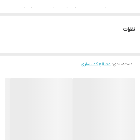
پودر سخت کننده محصولی است که جهت ایجاد
سطوح بتن یکدست و صیقلی با مقاومت مکانیکی بالا
نظرات
به منظور مقاوم سازی در برابر ساییدگی و ضربه و ....
می باشد. این محصول با انجام پاشش پودر خشک یک
سطح مقاوم ضد سایش برای بتن های تازه کف ایجاد
می نماید. این سیستم باعث تقویت پیوستگی سطح
دسته‌بندی
:
مصالح کف سازی
رویه بتن به صورت یکپارچه میشود . این روش برای
کلیه اماکن صنعتی که در معرض ترافیک سنگین قزاز
دارند ِ می تواند مورد استفاده قرار بگیرد.
خواص و اثرات
ایجاد یک سطح مقاوم و ضد سایش
افزایش چسبندگی و مقاومت مکانیکی دالهای