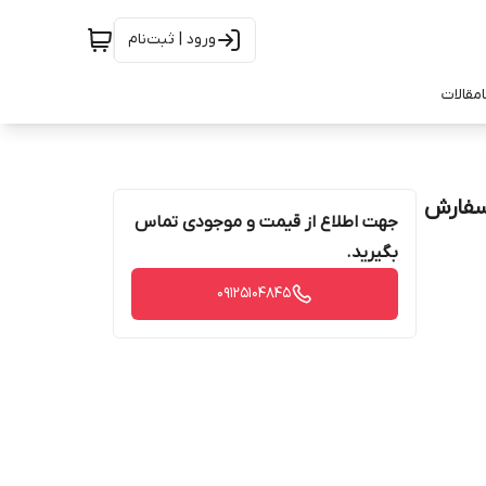
ورود | ثبت‌نام
مقالات
ویی (حداقل سفارش
جهت اطلاع از قیمت و موجودی تماس
بگیرید.
09125104845