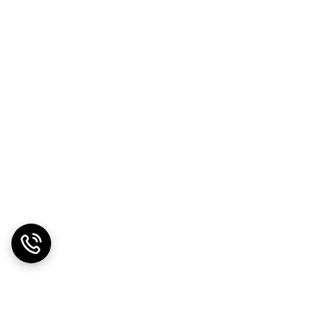
دیگر توجه به نکات ایمنی برای حفظ سلامتی ضروری است. در صورت تماس با چشم باید به مدت 15 دقیقه با آب سرد تمیز چشم را شست و شو دهید و بعد به
رار گیرد. در هنگام اجرا بهتر است از دستکش و عینک
جرا کنید و پس از اتمام سمباده زنی گرد و قبار به وجود
استیک پاور پینت است. با توجه به تجربه خودتان می
انبار نمایید. بهترین زمان مصرف تا یکسال از زمان تولید در بسته بندی باز نشده اولیه