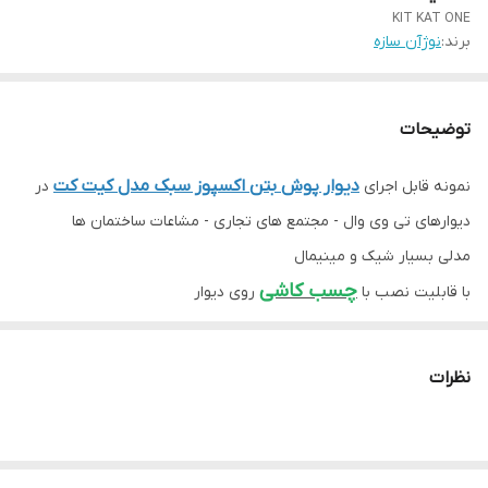
KIT KAT ONE
برند:
نوژآن سازه
توضیحات
دیوار پوش بتن اکسپوز سبک مدل کیت کت
نمونه قابل اجرای
در
دیوارهای تی وی وال - مجتمع های تجاری - مشاعات ساختمان ها
مدلی بسیار شیک و مینیمال
چسب کاشی
با قابلیت نصب با
روی دیوار
قابلیت انتخاب تناژ رنگ و ابعاد به
نظرات
سلیقه و سفارش مشتری
برای هماهنگی سفارش درخواستی خود و کسب