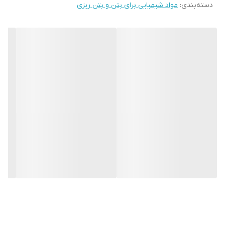
دسته‌بندی
:
مواد شیمیایی برای بتن و بتن ریزی
اطلاعات بیشتر با شماره 09125104845 تماس
بگیرید.
لازم به ذکر است مزیت دیوارپوش های بتن اکسپوز مدل کیت کت نسب
استحکام بالا و لب
به سایز دیوار پوش های کیت کتی موجود در بازار
پر نشدن
آنها در مواجهه با ضربات احتمالی و همچنین عایق صدا و
حرارت بودن آن است. ماندگاری طولانی مدت این دیوار پوش ها دلیلی بر
انتخاب آنها در گزینش با انواع دیوارپوش های دیگر با متریال های
متفاوت کرده است.