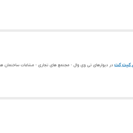
 کیت کت
در دیوارهای تی وی وال - مجتمع های تجاری - مشاعات ساختمان ها
ل ها به انتخاب و سفارش مشتری
وز سبک با شماره 09125104845 تماس بگیرید.