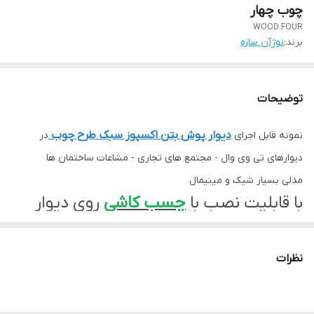
چوب چهار
WOOD FOUR
برند:
نوژآن سازه
توضیحات
دیوار پوش بتن اکسپوز سبک طرح چوب
نمونه قابل اجرای
در
دیوارهای تی وی وال - مجتمع های تجاری - مشاعات ساختمان ها
مدلی بسیار شیک و مینیمال
با قابلیت نصب با
چسب کاشی
روی دیوار
تناژ رنگ و ابعاد دیوارپوش قابل انتخاب مشتری می باشد.
نظرات
جهت هماهنگی و سفارش خرید دیوارپوش های