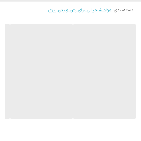
بتن اکسپوز سبک با شماره 09125104845 تماس
دسته‌بندی
:
مواد شیمیایی برای بتن و بتن ریزی
بگیرید.
لازم به ذکر است مزیت دیوارپوش های بتن اکسپوز طرح چوب نسب به
استحکام بالا و لب
سایز دیوار پوش های طرح چوب موجود در بازار
پر نشدن
آنها در مواجهه با ضربات احتمالی و همچنین عایق صدا و
حرارت بودن آن است. ماندگاری طولانی مدت این دیوار پوش ها دلیلی بر
انتخاب آنها در گزینش با انواع دیوارپوش های دیگر با متریال های
متفاوت کرده است.