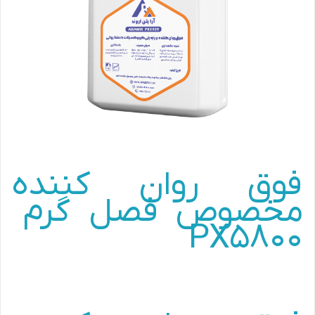
فوق روان کننده
مخصوص فصل گرم
PX5800