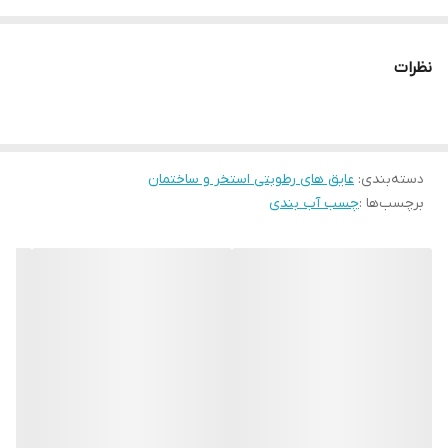
می باشــد که بر پایه رزین های لاتکس وفناوری نانو، فرموله وتولید شده
است. این محصـول، ماده ای همه کاره در صنعت ایزولاسیون شناخته می
نظرات
شود و دارای خاصیت واتر پروفی بسیار بالایی می باشد. چسب آب بندی
پس از اجرا بر روی سطح، در عمق سازه نفوذ کرده و بافتی نفوذ ناپذیر در
مقابل آب و رطوبت ایجاد نموده و ضمن فراهم آوردن امکان تنفس ســازه
دسته‌بندی
:
عایق های رطوبتی استخر و ساختمان
ای، به راحتی فشارهای منفی و مثبت آب را تحمل می نماید. این ماده
برچسب‌ها :
چسب آب بندی
سفید یا شیری رنگ است و پس از خشک شدن کاملا بی رنگ می شود.
چسب آب بندی علاوه بر قابلیت آب بندی سطح، قابلیت ترکیب با مخلوط
بتنی و در نهایت آب بندی قطعـی بتن را دارد. همچنین چسب آب بندی
قابلیت مصـارف گسترده ای در انواع عملیات ترمیم و تعمیر سطحی بتن و
ترکیب در هر گونه دوغابی را دارد. این محصول بصورت ترکیبی با ملات
های فرموله شده، بهترین جایگزین ایزوگام و قیرگونی می باشد.
خواص اثرات
• سادگی اجرا به کمک قلم مو یا پیستوله • بالا رفتن عمر عملیات