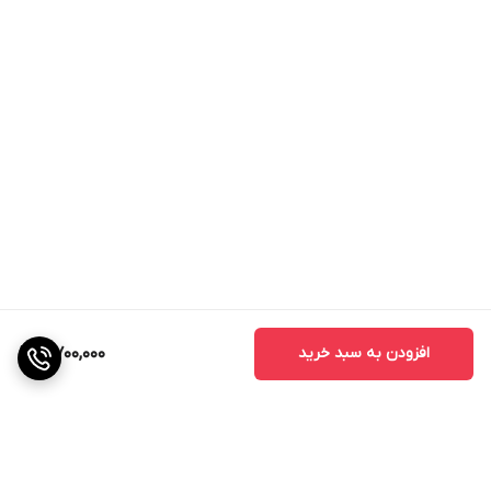
منفی • امکان اجرای دیواره های نازک ایزوله به کمک چسب آب بندی •
،قابلیت اجرا بر روی انواع سطوح سیمانی،بتنی، گچی، آجری چوبی و...
مشخصات فیزیکی و شیمیایی
حالت: مایع رقیق
رنگ: سفید شیری
وزن مخصوص: 1.1 گرم بر سانتیمتر مکعب
مقاومت کششی: 6.5(mpa)
مقاومت خمشی: 13(mpa)
مقاومت برشی: 6(mpa)
جذب: کمتر از 2 درصد
افزودن به سبد خرید
4,700,000
استاندارد:
ASTM D4142
ASTM D5963
ASTM D1149