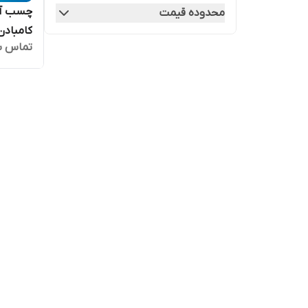
چسب آب 
محدوده قیمت
کامبادن 8 کیلویی (تک فر
تماس ب