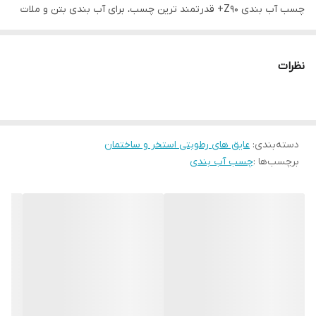
چسب آب بندی Z90+ قدرتمند ترین چسب، برای آب بندی بتن و ملات
می باشــد که بر پایه رزین های لاتکس وفناوری نانو، فرموله وتولید شده
است. این محصـول، ماده ای همه کاره در صنعت ایزولاسیون شناخته می
نظرات
شود و دارای خاصیت واتر پروفی بسیار بالایی می باشد. چسب آب بندی
پس از اجرا بر روی سطح، در عمق سازه نفوذ کرده و بافتی نفوذ ناپذیر در
مقابل آب و رطوبت ایجاد نموده و ضمن فراهم آوردن امکان تنفس ســازه
دسته‌بندی
:
عایق های رطوبتی استخر و ساختمان
ای، به راحتی فشارهای منفی و مثبت آب را تحمل می نماید. این ماده
برچسب‌ها :
چسب آب بندی
سفید یا شیری رنگ است و پس از خشک شدن کاملا بی رنگ می شود.
چسب آب بندی علاوه بر قابلیت آب بندی سطح، قابلیت ترکیب با مخلوط
بتنی و در نهایت آب بندی قطعـی بتن را دارد. همچنین چسب آب بندی
قابلیت مصـارف گسترده ای در انواع عملیات ترمیم و تعمیر سطحی بتن و
ترکیب در هر گونه دوغابی را دارد. این محصول بصورت ترکیبی با ملات
های فرموله شده، بهترین جایگزین ایزوگام و قیرگونی می باشد.
خواص اثرات