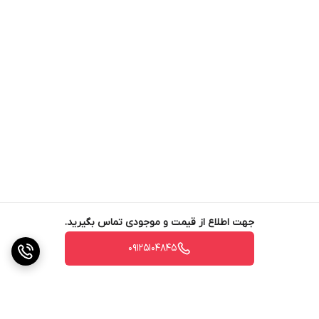
استخر ، مخازن ، تصفیه خانه و... • قابلیت اجرا در حاالت فشار مثبت و
منفی • امکان اجرای دیواره های نازک ایزوله به کمک چسب آب بندی •
،قابلیت اجرا بر روی انواع سطوح سیمانی،بتنی، گچی، آجری چوبی و...
مشخصات فیزیکی و شیمیایی
حالت: مایع رقیق
رنگ: سفید شیری
وزن مخصوص: 1.1 گرم بر سانتیمتر مکعب
مقاومت کششی: 6.5(mpa)
مقاومت خمشی: 13(mpa)
مقاومت برشی: 6(mpa)
جهت اطلاع از قیمت و موجودی تماس بگیرید.
جذب: کمتر از 2 درصد
09125104845
استاندارد:
ASTM D4142
ASTM D5963