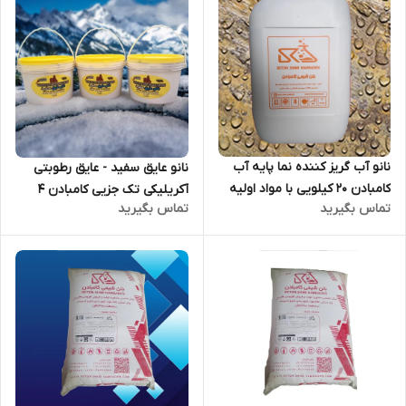
نانو آب گریز کننده نما پایه آب
نانو عایق سفید - عایق رطوبتی
کامبادن 20 کیلویی با مواد اولیه
آکریلیکی تک جزیی کامبادن 4
تماس بگیرید
تماس بگیرید
آلمانی
کیلویی